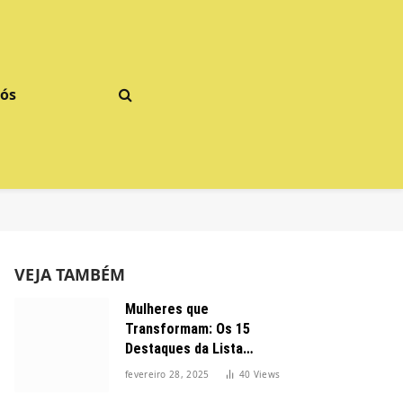
Nós
VEJA TAMBÉM
Mulheres que
Transformam: Os 15
Destaques da Lista
Forbes 2025 no Brasil
fevereiro 28, 2025
40
Views