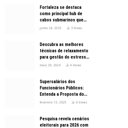
Fortaleza se destaca
como principal hub de
cabos submarinos que
conectam o Brasil ao
junho 24, 2025
3
Views
mundo
Descubra as melhores
técnicas de relaxamento
para gestão do estresse
durante o dia
maio 29, 2024
4
Views
Supersalários dos
Funcionários Públicos:
Entenda a Proposta do
Governo para Limitar
fevereiro 13, 2025
6
Views
Vencimentos em 2025
Pesquisa revela cenários
eleitorais para 2026 com