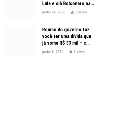
Lula e clã Bolsonaro na
disputa presidencial
junho 24, 2025
2
Views
Rombo do governo faz
você ter uma dívida que
já soma R$ 33 mil – e
cresceu 300%
junho 6, 2024
1
Views