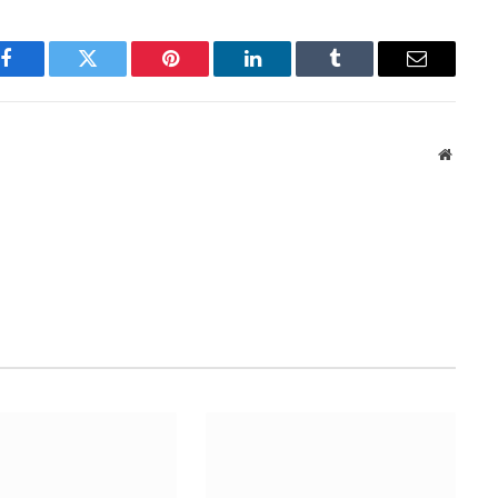
Facebook
Twitter
Pinterest
LinkedIn
Tumblr
Email
Websit