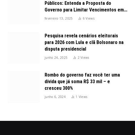
Públicos: Entenda a Proposta do
Governo para Limitar Vencimentos em
2025
fevereiro 13, 2025
6
Views
Pesquisa revela cenários eleitorais
para 2026 com Lula e clã Bolsonaro na
disputa presidencial
junho 24, 2025
2
Views
Rombo do governo faz você ter uma
dívida que já soma R$ 33 mil – e
cresceu 300%
junho 6, 2024
1
Views