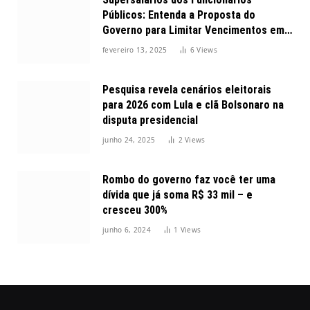
Públicos: Entenda a Proposta do
Governo para Limitar Vencimentos em
2025
fevereiro 13, 2025
6
Views
Pesquisa revela cenários eleitorais
para 2026 com Lula e clã Bolsonaro na
disputa presidencial
junho 24, 2025
2
Views
Rombo do governo faz você ter uma
dívida que já soma R$ 33 mil – e
cresceu 300%
junho 6, 2024
1
Views