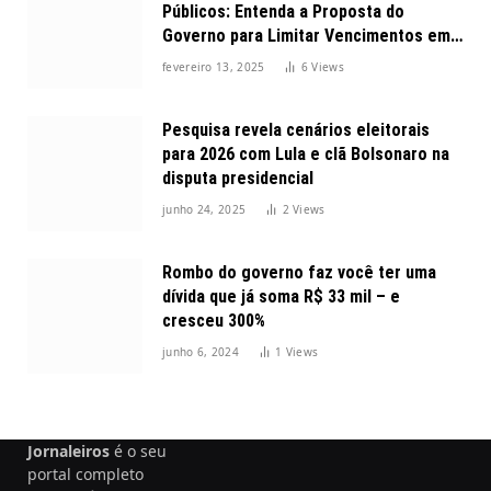
Públicos: Entenda a Proposta do
Governo para Limitar Vencimentos em
2025
fevereiro 13, 2025
6
Views
Pesquisa revela cenários eleitorais
para 2026 com Lula e clã Bolsonaro na
disputa presidencial
junho 24, 2025
2
Views
Rombo do governo faz você ter uma
dívida que já soma R$ 33 mil – e
cresceu 300%
junho 6, 2024
1
Views
Jornaleiros
é o seu
portal completo