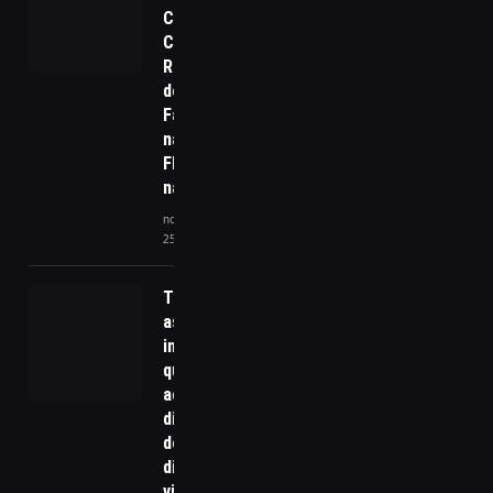
Caso das
Crianças
Retiradas
de uma
Família
na
Floresta
na Itália
novembro
25, 2025
Tecnologia
assistiva e
inovação: por
que
acessibilidade
digital deixou
de ser
diferencial e
virou