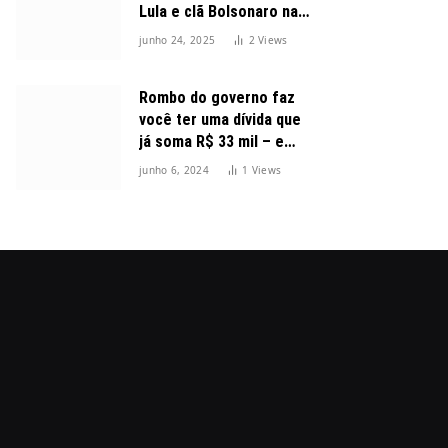
Lula e clã Bolsonaro na
disputa presidencial
junho 24, 2025
2
Views
Rombo do governo faz
você ter uma dívida que
já soma R$ 33 mil – e
cresceu 300%
junho 6, 2024
1
Views