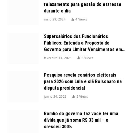
relaxamento para gestão do estresse
durante o dia
maio 29, 2024
4
Views
Supersalários dos Funcionários
Públicos: Entenda a Proposta do
Governo para Limitar Vencimentos em
2025
fevereiro 13, 2025
6
Views
Pesquisa revela cenários eleitorais
para 2026 com Lula e clã Bolsonaro na
disputa presidencial
junho 24, 2025
2
Views
Rombo do governo faz você ter uma
dívida que já soma R$ 33 mil – e
cresceu 300%