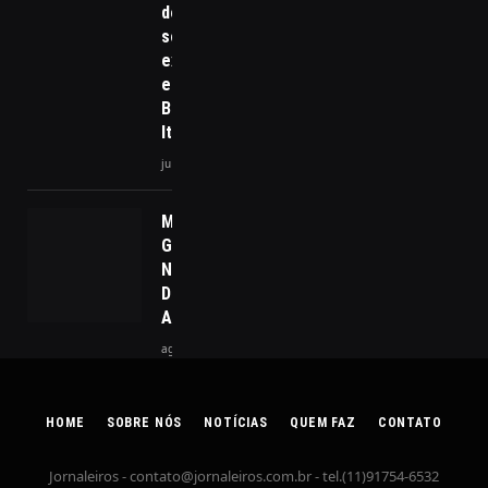
debate
sobre
extradição
entre
Brasil e
Itália
junho 5, 2025
Made by
Google 2024:
Novos
Dispositivos
Apresentados
agosto 19, 2024
HOME
SOBRE NÓS
NOTÍCIAS
QUEM FAZ
CONTATO
Jornaleiros -
contato@jornaleiros.com.br
- tel.(11)91754-6532