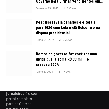
Governo para Limitar Vencimentos em
2025
fevereiro 13, 2025
6
Views
Pesquisa revela cenários eleitorais
para 2026 com Lula e clã Bolsonaro na
disputa presidencial
junho 24, 2025
2
Views
Rombo do governo faz você ter uma
dívida que já soma R$ 33 mil – e
cresceu 300%
junho 6, 2024
1
Views
Jornaleiros
é o seu
portal completo
para as últimas
notícias sobre