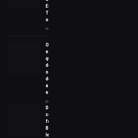
Está
Transformando
os Banheiros
outubro 27, 2025
O professor
em crise:
quando
desvalorizar
o docente é
desvalorizar
a
educação?
junho 1, 2026
Deputada
condenada
foge do
Brasil e
levanta