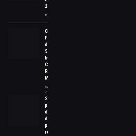
2025 no Brasil
fevereiro 28, 2025
Chuva em São
Paulo: Estado
de Alerta e
Seus
Impactos na
Capital e
Região
Metropolitana
novembro 29,
2024
Segurança
pública
domina
debate
político e
redefine