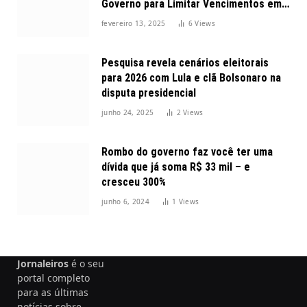
Governo para Limitar Vencimentos em
2025
fevereiro 13, 2025
6
Views
Pesquisa revela cenários eleitorais
para 2026 com Lula e clã Bolsonaro na
disputa presidencial
junho 24, 2025
2
Views
Rombo do governo faz você ter uma
dívida que já soma R$ 33 mil – e
cresceu 300%
junho 6, 2024
1
Views
Jornaleiros
é o seu
portal completo
para as últimas
notícias sobre