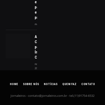
estratégias
para a
eleição
presidencial
maio 13, 2026
A Tecnologia
Contribui
para Reduzir
Índices de
Criminalidade
novembro 29,
2024
HOME
SOBRE NÓS
NOTÍCIAS
QUEM FAZ
CONTATO
Jornaleiros -
contato@jornaleiros.com.br
- tel.(11)91754-6532