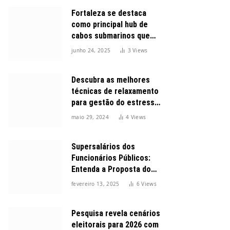
Fortaleza se destaca
como principal hub de
cabos submarinos que
conectam o Brasil ao
junho 24, 2025
3
Views
mundo
Descubra as melhores
técnicas de relaxamento
para gestão do estresse
durante o dia
maio 29, 2024
4
Views
Supersalários dos
Funcionários Públicos:
Entenda a Proposta do
Governo para Limitar
fevereiro 13, 2025
6
Views
Vencimentos em 2025
Pesquisa revela cenários
eleitorais para 2026 com