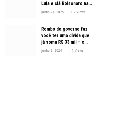
Lula e clã Bolsonaro na
disputa presidencial
junho 24, 2025
2
Views
Rombo do governo faz
você ter uma dívida que
já soma R$ 33 mil – e
cresceu 300%
junho 6, 2024
1
Views