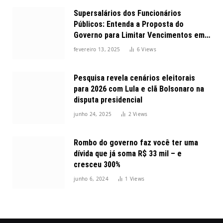
Supersalários dos Funcionários
Públicos: Entenda a Proposta do
Governo para Limitar Vencimentos em
2025
fevereiro 13, 2025
6
Views
Pesquisa revela cenários eleitorais
para 2026 com Lula e clã Bolsonaro na
disputa presidencial
junho 24, 2025
2
Views
Rombo do governo faz você ter uma
dívida que já soma R$ 33 mil – e
cresceu 300%
junho 6, 2024
1
Views