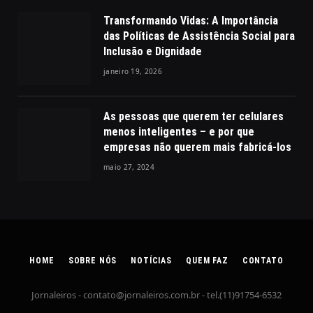
Transformando Vidas: A Importância
das Políticas de Assistência Social para
Inclusão e Dignidade
janeiro 19, 2026
As pessoas que querem ter celulares
menos inteligentes – e por que
empresas não querem mais fabricá-los
maio 27, 2024
HOME
SOBRE NÓS
NOTÍCIAS
QUEM FAZ
CONTATO
Jornaleiros -
contato@jornaleiros.com.br
- tel.(11)91754-6532