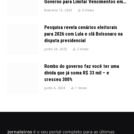
Governo para Limitar Vencimentos em
2025
fevereiro 13, 2025
6
Views
Pesquisa revela cenários eleitorais
para 2026 com Lula e clã Bolsonaro na
disputa presidencial
junho 24, 2025
2
Views
Rombo do governo faz você ter uma
dívida que já soma R$ 33 mil – e
cresceu 300%
junho 6, 2024
1
Views
Jornaleiros
é o seu portal completo para as últimas