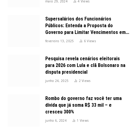
maio 29, 2024
4
Views
Supersalários dos Funcionários
Públicos: Entenda a Proposta do
Governo para Limitar Vencimentos em
2025
fevereiro 13, 2025
6
Views
Pesquisa revela cenários eleitorais
para 2026 com Lula e clã Bolsonaro na
disputa presidencial
junho 24, 2025
2
Views
Rombo do governo faz você ter uma
dívida que já soma R$ 33 mil – e
cresceu 300%
junho 6, 2024
1
Views