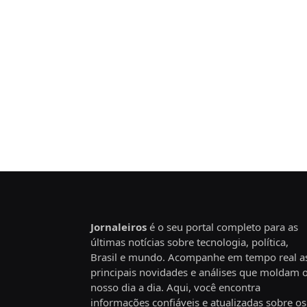
Jornaleiros
é o seu portal completo para as
últimas notícias sobre tecnologia, política,
Brasil e mundo. Acompanhe em tempo real a
principais novidades e análises que moldam 
nosso dia a dia. Aqui, você encontra
informações confiáveis e atualizadas sobre os