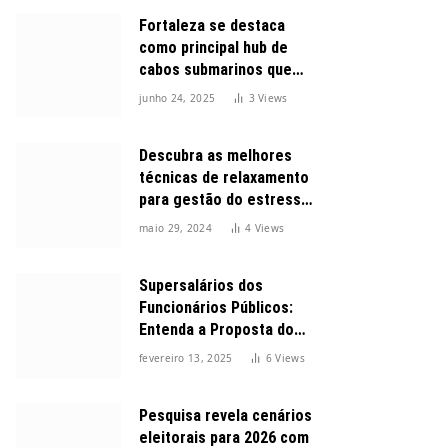
Fortaleza se destaca
como principal hub de
cabos submarinos que
conectam o Brasil ao
junho 24, 2025
3
Views
mundo
Descubra as melhores
técnicas de relaxamento
para gestão do estresse
durante o dia
maio 29, 2024
4
Views
Supersalários dos
Funcionários Públicos:
Entenda a Proposta do
Governo para Limitar
fevereiro 13, 2025
6
Views
Vencimentos em 2025
Pesquisa revela cenários
eleitorais para 2026 com