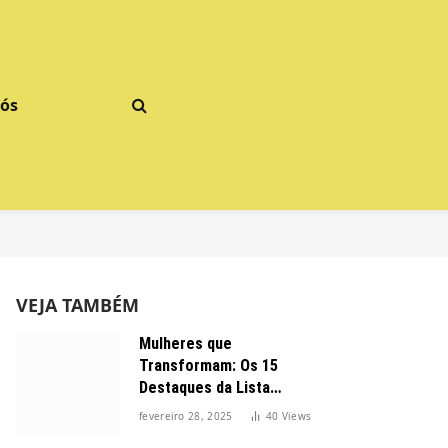
Nós
VEJA TAMBÉM
Mulheres que
Transformam: Os 15
Destaques da Lista
Forbes 2025 no Brasil
fevereiro 28, 2025
40
Views