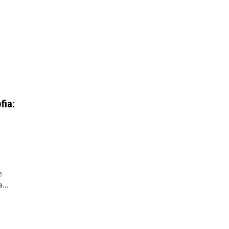
fia:
e
 a…