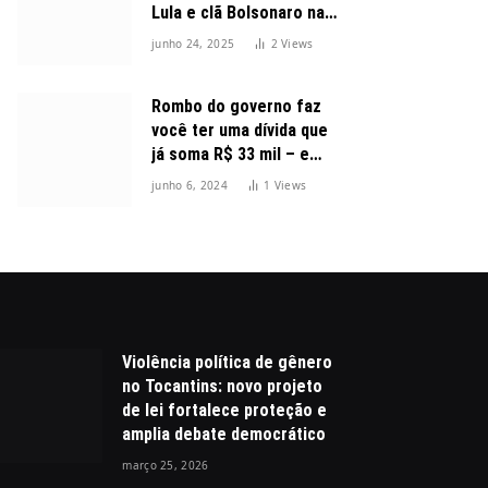
Lula e clã Bolsonaro na
disputa presidencial
junho 24, 2025
2
Views
Rombo do governo faz
você ter uma dívida que
já soma R$ 33 mil – e
cresceu 300%
junho 6, 2024
1
Views
Violência política de gênero
no Tocantins: novo projeto
de lei fortalece proteção e
amplia debate democrático
março 25, 2026