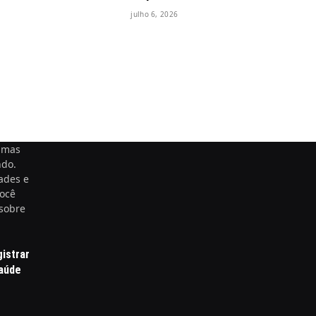
julho 6, 2026
timas
ndo.
ades e
você
 sobre
gistrar
saúde