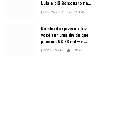
Lula e clã Bolsonaro na
disputa presidencial
junho 24, 2025
2
Views
Rombo do governo faz
você ter uma dívida que
já soma R$ 33 mil – e
cresceu 300%
junho 6, 2024
1
Views