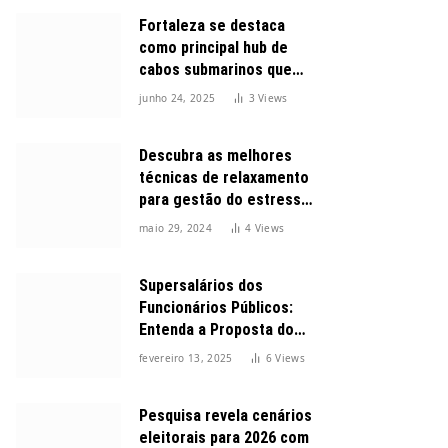
Fortaleza se destaca
como principal hub de
cabos submarinos que
conectam o Brasil ao
junho 24, 2025
3
Views
mundo
Descubra as melhores
técnicas de relaxamento
para gestão do estresse
durante o dia
maio 29, 2024
4
Views
Supersalários dos
Funcionários Públicos:
Entenda a Proposta do
Governo para Limitar
fevereiro 13, 2025
6
Views
Vencimentos em 2025
Pesquisa revela cenários
eleitorais para 2026 com