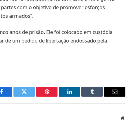
as partes com o objetivo de promover esforços
litos armados”.
inco anos de prisão. Ele foi colocado em custódia
ar de um pedido de libertação endossado pela
Facebook
Twitter
Pinterest
LinkedIn
Tumblr
Email
Websit