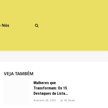
e Nós
VEJA TAMBÉM
Mulheres que
Transformam: Os 15
Destaques da Lista
Forbes 2025 no Brasil
fevereiro 28, 2025
40
Views