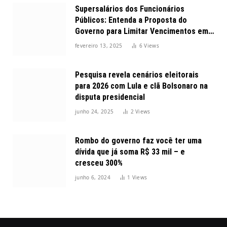
Supersalários dos Funcionários
Públicos: Entenda a Proposta do
Governo para Limitar Vencimentos em
2025
fevereiro 13, 2025
6
Views
Pesquisa revela cenários eleitorais
para 2026 com Lula e clã Bolsonaro na
disputa presidencial
junho 24, 2025
2
Views
Rombo do governo faz você ter uma
dívida que já soma R$ 33 mil – e
cresceu 300%
junho 6, 2024
1
Views