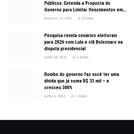
Públicos: Entenda a Proposta do
Governo para Limitar Vencimentos em
2025
fevereiro 13, 2025
6
Views
Pesquisa revela cenários eleitorais
para 2026 com Lula e clã Bolsonaro na
disputa presidencial
junho 24, 2025
2
Views
Rombo do governo faz você ter uma
dívida que já soma R$ 33 mil – e
cresceu 300%
junho 6, 2024
1
Views