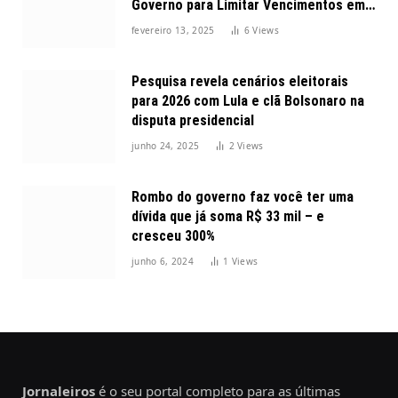
Governo para Limitar Vencimentos em
2025
fevereiro 13, 2025
6
Views
Pesquisa revela cenários eleitorais
para 2026 com Lula e clã Bolsonaro na
disputa presidencial
junho 24, 2025
2
Views
Rombo do governo faz você ter uma
dívida que já soma R$ 33 mil – e
cresceu 300%
junho 6, 2024
1
Views
Jornaleiros
é o seu portal completo para as últimas