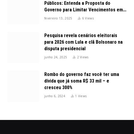
Públicos: Entenda a Proposta do
Governo para Limitar Vencimentos em
2025
fevereiro 13, 2025
6
Views
Pesquisa revela cenários eleitorais
para 2026 com Lula e clã Bolsonaro na
disputa presidencial
junho 24, 2025
2
Views
Rombo do governo faz você ter uma
dívida que já soma R$ 33 mil – e
cresceu 300%
junho 6, 2024
1
Views