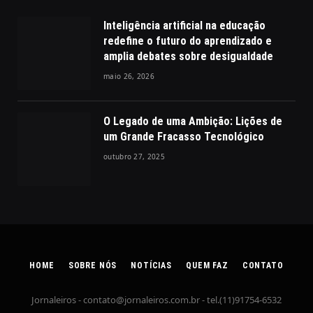
Inteligência artificial na educação
redefine o futuro do aprendizado e
amplia debates sobre desigualdade
maio 26, 2026
O Legado de uma Ambição: Lições de
um Grande Fracasso Tecnológico
outubro 27, 2025
HOME
SOBRE NÓS
NOTÍCIAS
QUEM FAZ
CONTATO
Jornaleiros -
contato@jornaleiros.com.br
- tel.(11)91754-6532