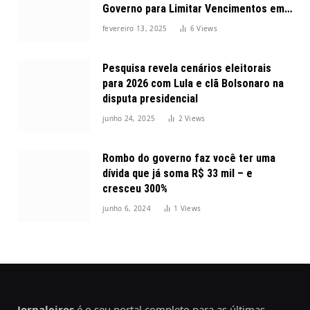
Governo para Limitar Vencimentos em
2025
fevereiro 13, 2025
6
Views
Pesquisa revela cenários eleitorais
para 2026 com Lula e clã Bolsonaro na
disputa presidencial
junho 24, 2025
2
Views
Rombo do governo faz você ter uma
dívida que já soma R$ 33 mil – e
cresceu 300%
junho 6, 2024
1
Views
Jornaleiros
é o seu portal completo para as últimas