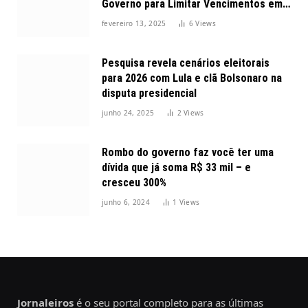
Governo para Limitar Vencimentos em
2025
fevereiro 13, 2025
6
Views
Pesquisa revela cenários eleitorais
para 2026 com Lula e clã Bolsonaro na
disputa presidencial
junho 24, 2025
2
Views
Rombo do governo faz você ter uma
dívida que já soma R$ 33 mil – e
cresceu 300%
junho 6, 2024
1
Views
Jornaleiros
é o seu portal completo para as últimas