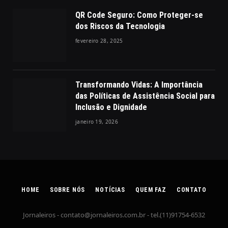
QR Code Seguro: Como Proteger-se
dos Riscos da Tecnologia
fevereiro 28, 2025
Transformando Vidas: A Importância
das Políticas de Assistência Social para
Inclusão e Dignidade
janeiro 19, 2026
HOME
SOBRE NÓS
NOTÍCIAS
QUEM FAZ
CONTATO
Jornaleiros -
contato@jornaleiros.com.br
- tel.(11)91754-6532