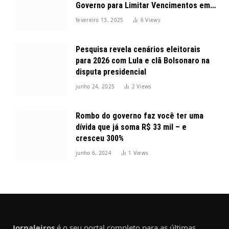
Governo para Limitar Vencimentos em
2025
fevereiro 13, 2025
6
Views
Pesquisa revela cenários eleitorais
para 2026 com Lula e clã Bolsonaro na
disputa presidencial
junho 24, 2025
2
Views
Rombo do governo faz você ter uma
dívida que já soma R$ 33 mil – e
cresceu 300%
junho 6, 2024
1
Views
Jornaleiros
é o seu portal completo para as últimas