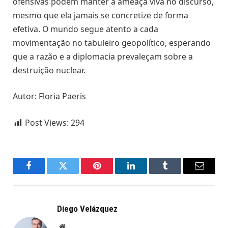
ofensivas podem manter a ameaça viva no discurso,
mesmo que ela jamais se concretize de forma
efetiva. O mundo segue atento a cada
movimentação no tabuleiro geopolítico, esperando
que a razão e a diplomacia prevaleçam sobre a
destruição nuclear.
Autor: Floria Paeris
Post Views:
294
Facebook
Twitter
Pinterest
LinkedIn
Tumblr
Email
Diego Velázquez
Website