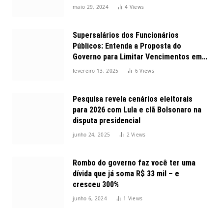
maio 29, 2024
4
Views
Supersalários dos Funcionários
Públicos: Entenda a Proposta do
Governo para Limitar Vencimentos em
2025
fevereiro 13, 2025
6
Views
Pesquisa revela cenários eleitorais
para 2026 com Lula e clã Bolsonaro na
disputa presidencial
junho 24, 2025
2
Views
Rombo do governo faz você ter uma
dívida que já soma R$ 33 mil – e
cresceu 300%
junho 6, 2024
1
Views