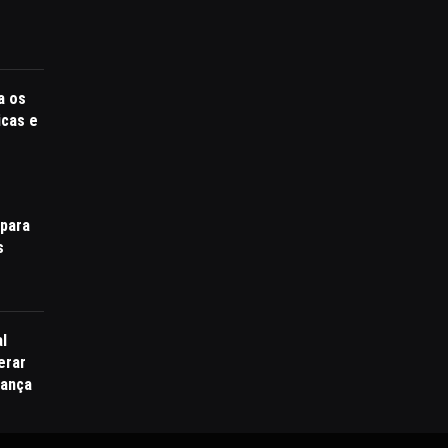
a os
icas e
para
s
al
erar
rança