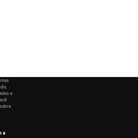
timas
ndo.
ades e
você
 sobre
m a