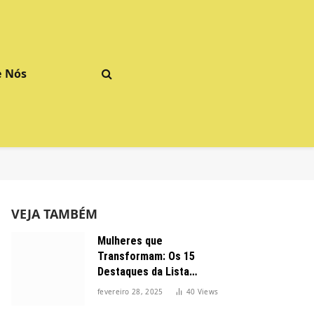
e Nós
VEJA TAMBÉM
Mulheres que
Transformam: Os 15
Destaques da Lista
Forbes 2025 no Brasil
fevereiro 28, 2025
40
Views