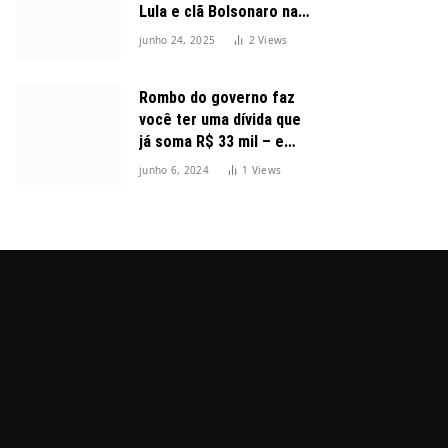
Lula e clã Bolsonaro na
disputa presidencial
junho 24, 2025
2
Views
Rombo do governo faz
você ter uma dívida que
já soma R$ 33 mil – e
cresceu 300%
junho 6, 2024
1
Views