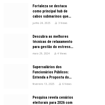
Fortaleza se destaca
como principal hub de
cabos submarinos que
conectam o Brasil ao
junho 24, 2025
3
Views
mundo
Descubra as melhores
técnicas de relaxamento
para gestão do estresse
durante o dia
maio 29, 2024
4
Views
Supersalários dos
Funcionários Públicos:
Entenda a Proposta do
Governo para Limitar
fevereiro 13, 2025
6
Views
Vencimentos em 2025
Pesquisa revela cenários
eleitorais para 2026 com