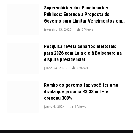
Supersalários dos Funcionários
Públicos: Entenda a Proposta do
Governo para Limitar Vencimentos em
2025
fevereiro 13, 2025
6
Views
Pesquisa revela cenários eleitorais
para 2026 com Lula e clã Bolsonaro na
disputa presidencial
junho 24, 2025
2
Views
Rombo do governo faz você ter uma
dívida que já soma R$ 33 mil – e
cresceu 300%
junho 6, 2024
1
Views