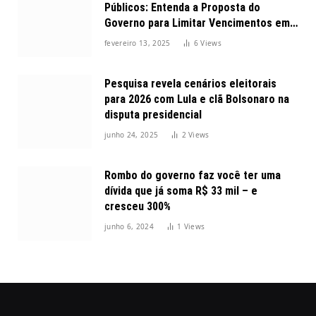
Públicos: Entenda a Proposta do
Governo para Limitar Vencimentos em
2025
fevereiro 13, 2025
6
Views
Pesquisa revela cenários eleitorais
para 2026 com Lula e clã Bolsonaro na
disputa presidencial
junho 24, 2025
2
Views
Rombo do governo faz você ter uma
dívida que já soma R$ 33 mil – e
cresceu 300%
junho 6, 2024
1
Views