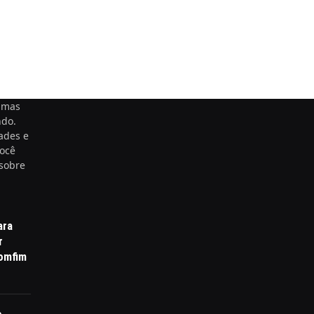
timas
ndo.
ades e
você
 sobre
ara
r
Bomfim