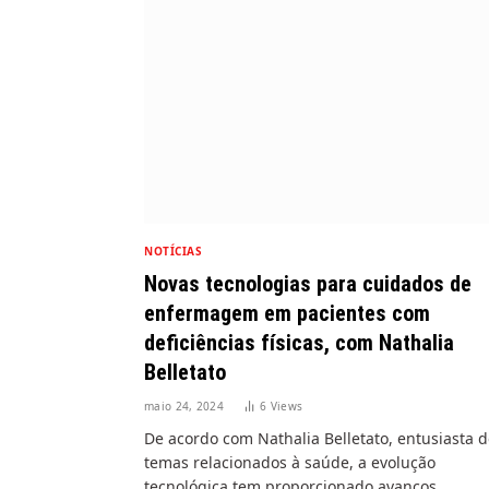
NOTÍCIAS
Novas tecnologias para cuidados de
enfermagem em pacientes com
deficiências físicas, com Nathalia
Belletato
maio 24, 2024
6
Views
De acordo com Nathalia Belletato, entusiasta 
temas relacionados à saúde, a evolução
tecnológica tem proporcionado avanços