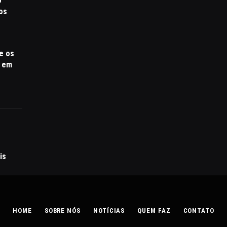
o
tos
 e os
s em
is
HOME
SOBRE NÓS
NOTÍCIAS
QUEM FAZ
CONTATO