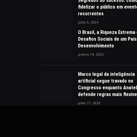
Segredos do sucesso: com
fidelizar o público em even
recorrentes
julho 5, 2024
O Brasil, a Riqueza Extrema
Desafios Sociais de um Paí
Desenvolvimento
janeiro 19, 2026
Marco legal da inteligência
artificial segue travado no
Congresso enquanto Anatel
defende regras mais flexíve
julho 17, 2026