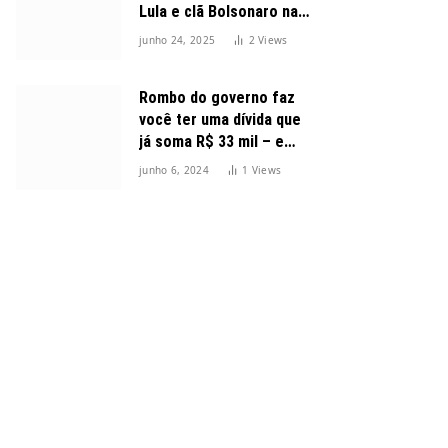
Lula e clã Bolsonaro na
disputa presidencial
junho 24, 2025
2
Views
Rombo do governo faz
você ter uma dívida que
já soma R$ 33 mil – e
cresceu 300%
junho 6, 2024
1
Views