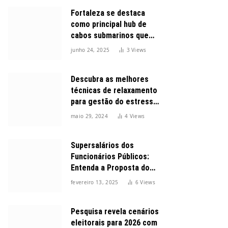
Fortaleza se destaca
como principal hub de
cabos submarinos que
conectam o Brasil ao
junho 24, 2025
3
Views
mundo
Descubra as melhores
técnicas de relaxamento
para gestão do estresse
durante o dia
maio 29, 2024
4
Views
Supersalários dos
Funcionários Públicos:
Entenda a Proposta do
Governo para Limitar
fevereiro 13, 2025
6
Views
Vencimentos em 2025
Pesquisa revela cenários
eleitorais para 2026 com