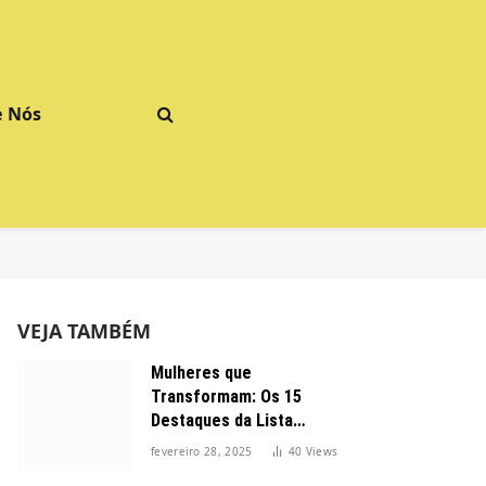
e Nós
VEJA TAMBÉM
Mulheres que
Transformam: Os 15
Destaques da Lista
Forbes 2025 no Brasil
fevereiro 28, 2025
40
Views