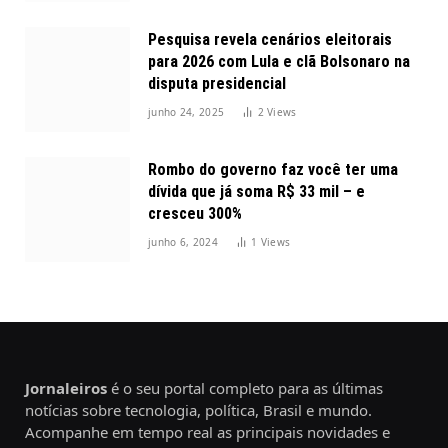
Pesquisa revela cenários eleitorais
para 2026 com Lula e clã Bolsonaro na
disputa presidencial
junho 24, 2025
2
Views
Rombo do governo faz você ter uma
dívida que já soma R$ 33 mil – e
cresceu 300%
junho 6, 2024
1
Views
Jornaleiros
é o seu portal completo para as últimas
notícias sobre tecnologia, política, Brasil e mundo.
Acompanhe em tempo real as principais novidades e