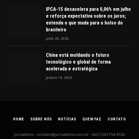
IPCA-15 desacelera para 0,06% em julho
e reforça expectativa sobre os juros;
entenda o que muda para o bolso do
brasileiro
julho 28, 2026
China está moldando o futuro
tecnológico e global de forma
acelerada e estratégica
janeiro 19, 2026
HOME
SOBRE NÓS
NOTÍCIAS
QUEM FAZ
CONTATO
Jornaleiros -
contato@jornaleiros.com.br
- tel.(11)91754-6532