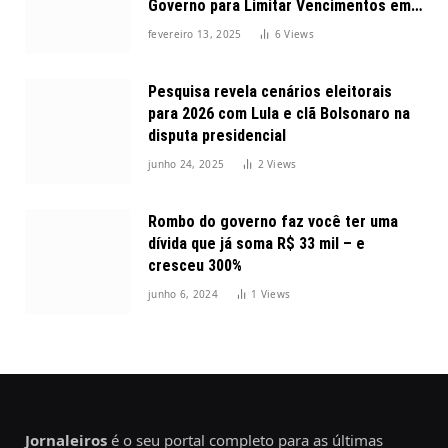
Governo para Limitar Vencimentos em
2025
fevereiro 13, 2025
6
Views
Pesquisa revela cenários eleitorais
para 2026 com Lula e clã Bolsonaro na
disputa presidencial
junho 24, 2025
2
Views
Rombo do governo faz você ter uma
dívida que já soma R$ 33 mil – e
cresceu 300%
junho 6, 2024
1
Views
Jornaleiros
é o seu portal completo para as últimas