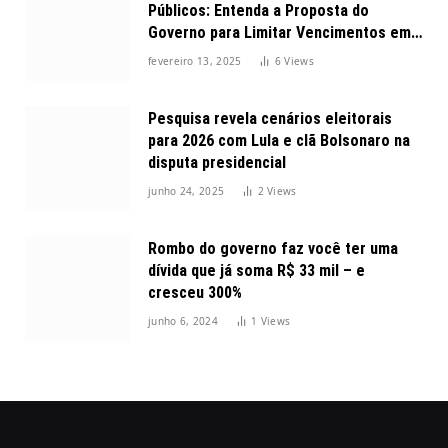
Públicos: Entenda a Proposta do
Governo para Limitar Vencimentos em
2025
fevereiro 13, 2025
6
Views
Pesquisa revela cenários eleitorais
para 2026 com Lula e clã Bolsonaro na
disputa presidencial
junho 24, 2025
2
Views
Rombo do governo faz você ter uma
dívida que já soma R$ 33 mil – e
cresceu 300%
junho 6, 2024
1
Views