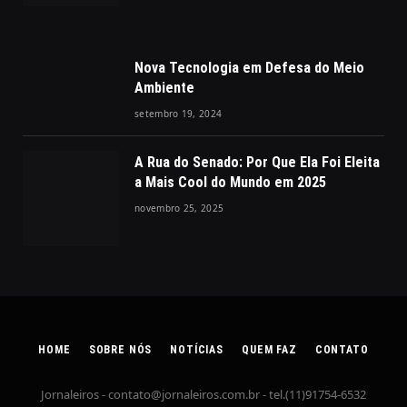
Nova Tecnologia em Defesa do Meio
Ambiente
setembro 19, 2024
A Rua do Senado: Por Que Ela Foi Eleita
a Mais Cool do Mundo em 2025
novembro 25, 2025
HOME
SOBRE NÓS
NOTÍCIAS
QUEM FAZ
CONTATO
Jornaleiros -
contato@jornaleiros.com.br
- tel.(11)91754-6532