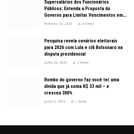
Supersalários dos Funcionários
Públicos: Entenda a Proposta do
Governo para Limitar Vencimentos em
2025
fevereiro 13, 2025
6
Views
Pesquisa revela cenários eleitorais
para 2026 com Lula e clã Bolsonaro na
disputa presidencial
junho 24, 2025
2
Views
Rombo do governo faz você ter uma
dívida que já soma R$ 33 mil – e
cresceu 300%
junho 6, 2024
1
Views