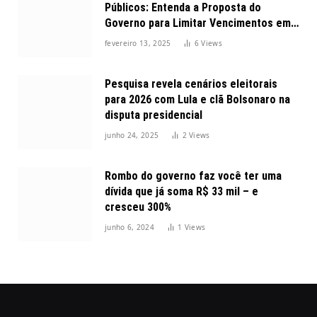
Públicos: Entenda a Proposta do
Governo para Limitar Vencimentos em
2025
fevereiro 13, 2025
6
Views
Pesquisa revela cenários eleitorais
para 2026 com Lula e clã Bolsonaro na
disputa presidencial
junho 24, 2025
2
Views
Rombo do governo faz você ter uma
dívida que já soma R$ 33 mil – e
cresceu 300%
junho 6, 2024
1
Views