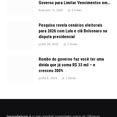
Governo para Limitar Vencimentos em
2025
fevereiro 13, 2025
6
Views
Pesquisa revela cenários eleitorais
para 2026 com Lula e clã Bolsonaro na
disputa presidencial
junho 24, 2025
2
Views
Rombo do governo faz você ter uma
dívida que já soma R$ 33 mil – e
cresceu 300%
junho 6, 2024
1
Views
Jornaleiros
é o seu portal completo para as últimas