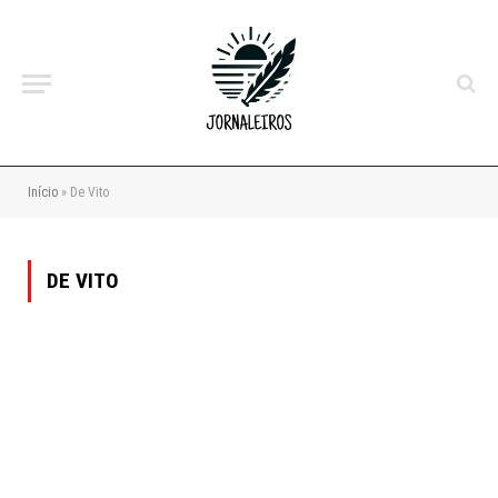
Início
»
De Vito
DE VITO