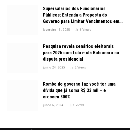
Supersalários dos Funcionários
Públicos: Entenda a Proposta do
Governo para Limitar Vencimentos em
2025
fevereiro 13, 2025
6
Views
Pesquisa revela cenários eleitorais
para 2026 com Lula e clã Bolsonaro na
disputa presidencial
junho 24, 2025
2
Views
Rombo do governo faz você ter uma
dívida que já soma R$ 33 mil – e
cresceu 300%
junho 6, 2024
1
Views