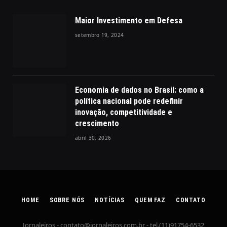
Maior Investimento em Defesa
setembro 19, 2024
Economia de dados no Brasil: como a
política nacional pode redefinir
inovação, competitividade e
crescimento
abril 30, 2026
HOME
SOBRE NÓS
NOTÍCIAS
QUEM FAZ
CONTATO
Jornaleiros -
contato@jornaleiros.com.br
- tel.(11)91754-6532