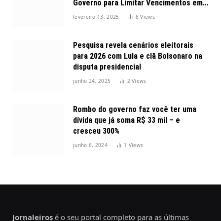
Governo para Limitar Vencimentos em
2025
fevereiro 13, 2025
6
Views
Pesquisa revela cenários eleitorais
para 2026 com Lula e clã Bolsonaro na
disputa presidencial
junho 24, 2025
2
Views
Rombo do governo faz você ter uma
dívida que já soma R$ 33 mil – e
cresceu 300%
junho 6, 2024
1
Views
Jornaleiros
é o seu portal completo para as últimas