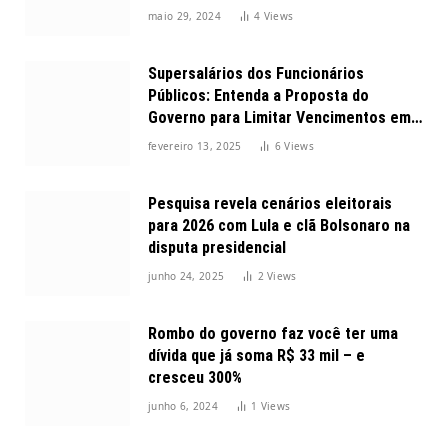
maio 29, 2024
4
Views
Supersalários dos Funcionários
Públicos: Entenda a Proposta do
Governo para Limitar Vencimentos em
2025
fevereiro 13, 2025
6
Views
Pesquisa revela cenários eleitorais
para 2026 com Lula e clã Bolsonaro na
disputa presidencial
junho 24, 2025
2
Views
Rombo do governo faz você ter uma
dívida que já soma R$ 33 mil – e
cresceu 300%
junho 6, 2024
1
Views