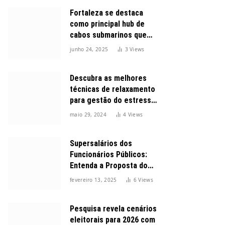
Fortaleza se destaca
como principal hub de
cabos submarinos que
conectam o Brasil ao
junho 24, 2025
3
Views
mundo
Descubra as melhores
técnicas de relaxamento
para gestão do estresse
durante o dia
maio 29, 2024
4
Views
Supersalários dos
Funcionários Públicos:
Entenda a Proposta do
Governo para Limitar
fevereiro 13, 2025
6
Views
Vencimentos em 2025
Pesquisa revela cenários
eleitorais para 2026 com