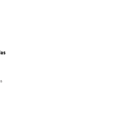
das
as