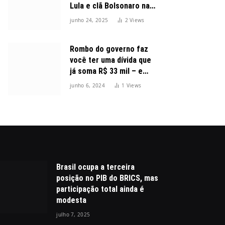
Lula e clã Bolsonaro na
disputa presidencial
junho 24, 2025
2
Views
Rombo do governo faz
você ter uma dívida que
já soma R$ 33 mil – e
cresceu 300%
junho 6, 2024
1
Views
Brasil ocupa a terceira
posição no PIB do BRICS, mas
participação total ainda é
modesta
julho 7, 2025