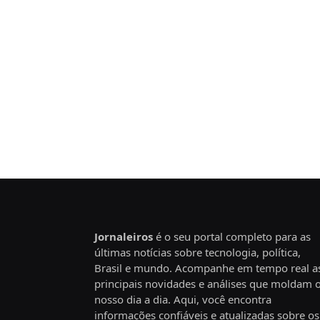
Jornaleiros
é o seu portal completo para as
últimas notícias sobre tecnologia, política,
Brasil e mundo. Acompanhe em tempo real a
principais novidades e análises que moldam 
nosso dia a dia. Aqui, você encontra
informações confiáveis e atualizadas sobre os