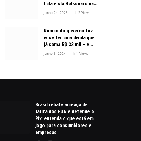
Lula e clã Bolsonaro na
disputa presidencial
junho 24, 2025
2
Views
Rombo do governo faz
você ter uma dívida que
já soma R$ 33 mil – e
cresceu 300%
junho 6, 2024
1
Views
Brasil rebate ameaça de
tarifa dos EUA e defende o
Pix: entenda o que está em
jogo para consumidores e
empresas