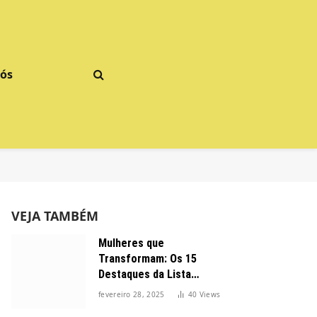
Nós
VEJA TAMBÉM
Mulheres que
Transformam: Os 15
Destaques da Lista
Forbes 2025 no Brasil
fevereiro 28, 2025
40
Views