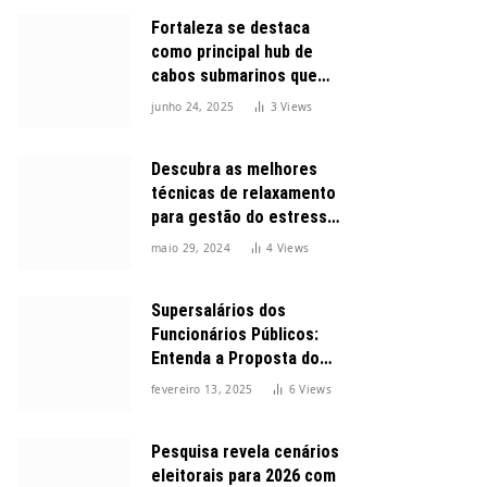
Fortaleza se destaca
como principal hub de
cabos submarinos que
conectam o Brasil ao
junho 24, 2025
3
Views
mundo
Descubra as melhores
técnicas de relaxamento
para gestão do estresse
durante o dia
maio 29, 2024
4
Views
Supersalários dos
Funcionários Públicos:
Entenda a Proposta do
Governo para Limitar
fevereiro 13, 2025
6
Views
Vencimentos em 2025
Pesquisa revela cenários
eleitorais para 2026 com