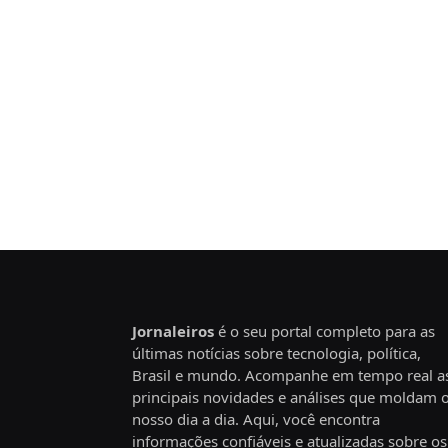
Jornaleiros
é o seu portal completo para as
últimas notícias sobre tecnologia, política,
Brasil e mundo. Acompanhe em tempo real a
principais novidades e análises que moldam 
nosso dia a dia. Aqui, você encontra
informações confiáveis e atualizadas sobre os