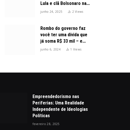
Lula e clã Bolsonaro na
disputa presidencial
junho 24, 2025
2
Views
Rombo do governo faz
você ter uma dívida que
já soma R$ 33 mil – e
cresceu 300%
junho 6, 2024
1
Views
Empreendedorismo nas
Periferias: Uma Realidade
Independente de Ideologias
Políticas
fevereiro 28, 2025