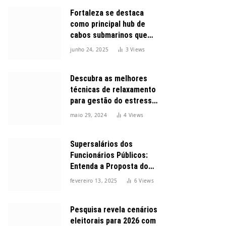
Fortaleza se destaca
como principal hub de
cabos submarinos que
conectam o Brasil ao
junho 24, 2025
3
Views
mundo
Descubra as melhores
técnicas de relaxamento
para gestão do estresse
durante o dia
maio 29, 2024
4
Views
Supersalários dos
Funcionários Públicos:
Entenda a Proposta do
Governo para Limitar
fevereiro 13, 2025
6
Views
Vencimentos em 2025
Pesquisa revela cenários
eleitorais para 2026 com