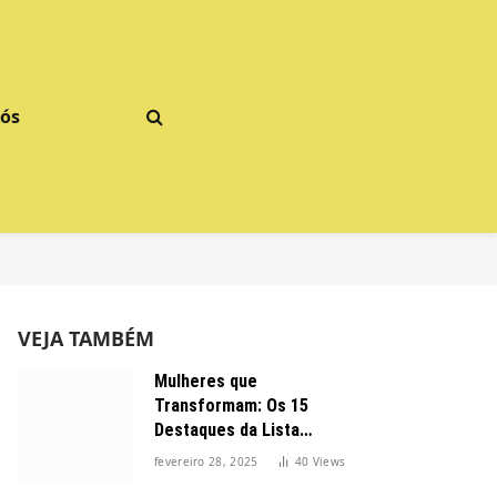
Nós
VEJA TAMBÉM
Mulheres que
Transformam: Os 15
Destaques da Lista
Forbes 2025 no Brasil
fevereiro 28, 2025
40
Views