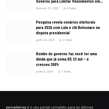
Governo para Limitar Vencimentos em
2025
fevereiro 13, 2025
6
Views
Pesquisa revela cenários eleitorais
para 2026 com Lula e clã Bolsonaro na
disputa presidencial
junho 24, 2025
2
Views
Rombo do governo faz você ter uma
dívida que já soma R$ 33 mil – e
cresceu 300%
junho 6, 2024
1
Views
Jornaleiros
é o seu portal completo para as últimas