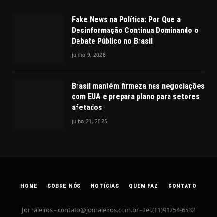
Fake News na Política: Por Que a
Desinformação Continua Dominando o
Debate Público no Brasil
junho 9, 2026
Brasil mantém firmeza nas negociações
com EUA e prepara plano para setores
afetados
julho 21, 2025
HOME
SOBRE NÓS
NOTÍCIAS
QUEM FAZ
CONTATO
Jornaleiros -
contato@jornaleiros.com.br
- tel.(11)91754-6532