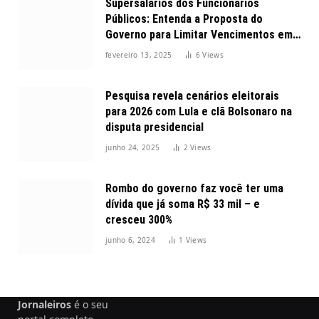
Supersalários dos Funcionários
Públicos: Entenda a Proposta do
Governo para Limitar Vencimentos em
2025
fevereiro 13, 2025
6
Views
Pesquisa revela cenários eleitorais
para 2026 com Lula e clã Bolsonaro na
disputa presidencial
junho 24, 2025
2
Views
Rombo do governo faz você ter uma
dívida que já soma R$ 33 mil – e
cresceu 300%
junho 6, 2024
1
Views
Jornaleiros
é o seu