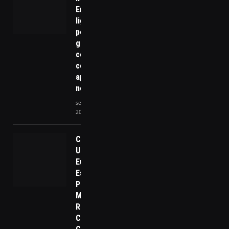
Empresas
ligadas ao
político
ganhavam
comissões e
cooptaram
aposentados
no Brasil”.
setembro 22,
2025
Como a
União
Europeia
Está
Preparando
Medidas de
Retaliação
Comercial