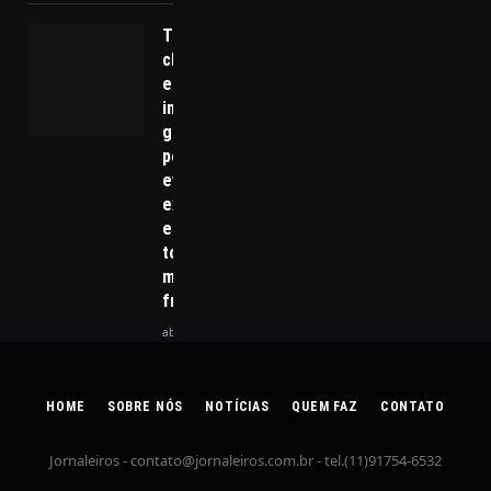
Tragédias
climáticas
e seus
impactos
globais:
por que
eventos
extremos
estão se
tornando
mais
frequentes
abril 15, 2026
HOME
SOBRE NÓS
NOTÍCIAS
QUEM FAZ
CONTATO
Jornaleiros -
contato@jornaleiros.com.br
- tel.(11)91754-6532