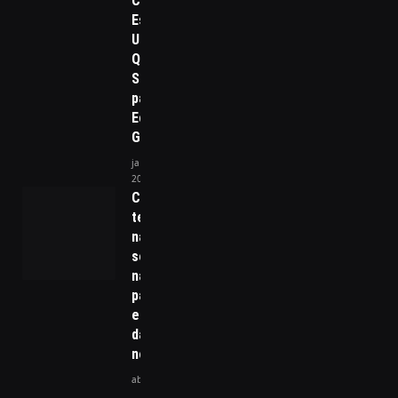
Contra os
Estados
Unidos e o
Que Isso
Significa
para a
Economia
Global
janeiro 19,
2026
Ciência e
tecnologia
na
soberania
nacional: o
papel
estratégico
da inovação
no Brasil
abril 30, 2026