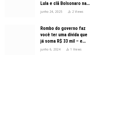
Lula e clã Bolsonaro na
disputa presidencial
junho 24, 2025
2
Views
Rombo do governo faz
você ter uma dívida que
já soma R$ 33 mil – e
cresceu 300%
junho 6, 2024
1
Views