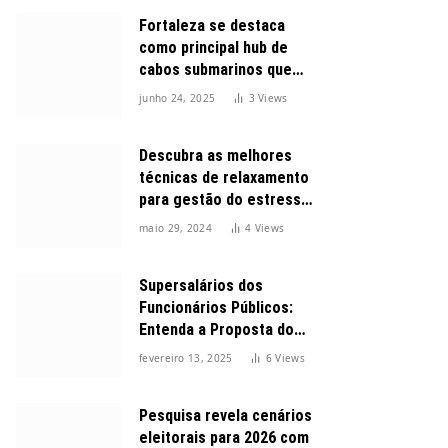
Fortaleza se destaca
como principal hub de
cabos submarinos que
conectam o Brasil ao
junho 24, 2025
3
Views
mundo
Descubra as melhores
técnicas de relaxamento
para gestão do estresse
durante o dia
maio 29, 2024
4
Views
Supersalários dos
Funcionários Públicos:
Entenda a Proposta do
Governo para Limitar
fevereiro 13, 2025
6
Views
Vencimentos em 2025
Pesquisa revela cenários
eleitorais para 2026 com