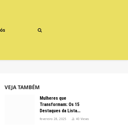
Nós
VEJA TAMBÉM
Mulheres que
Transformam: Os 15
Destaques da Lista
Forbes 2025 no Brasil
fevereiro 28, 2025
40
Views