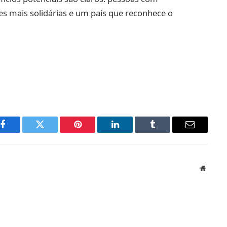
es mais solidárias e um país que reconhece o
Facebook
Twitter
Pinterest
LinkedIn
Tumblr
Email
Websit