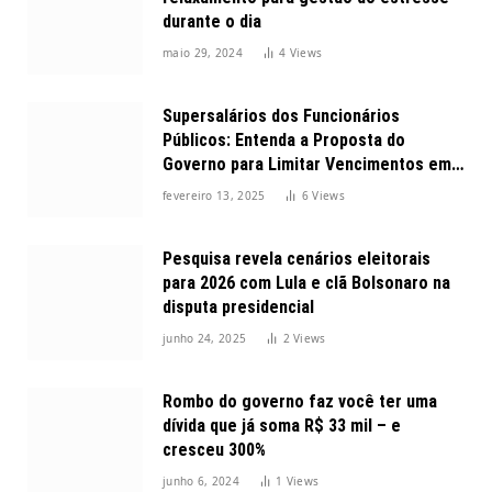
durante o dia
maio 29, 2024
4
Views
Supersalários dos Funcionários
Públicos: Entenda a Proposta do
Governo para Limitar Vencimentos em
2025
fevereiro 13, 2025
6
Views
Pesquisa revela cenários eleitorais
para 2026 com Lula e clã Bolsonaro na
disputa presidencial
junho 24, 2025
2
Views
Rombo do governo faz você ter uma
dívida que já soma R$ 33 mil – e
cresceu 300%
junho 6, 2024
1
Views