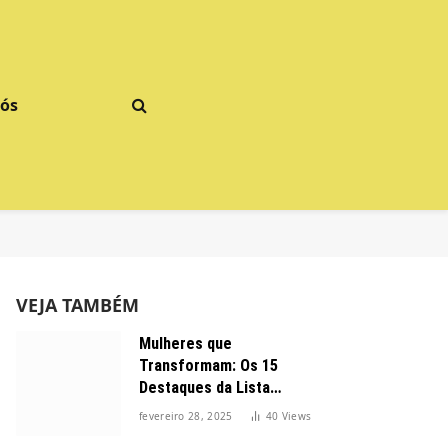
Nós
VEJA TAMBÉM
Mulheres que
Transformam: Os 15
Destaques da Lista
Forbes 2025 no Brasil
fevereiro 28, 2025
40
Views