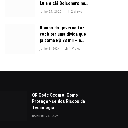
Lula e clã Bolsonaro na
disputa presidencial
junho 24, 2025
2
Views
Rombo do governo faz
você ter uma dívida que
já soma R$ 33 mil – e
cresceu 300%
junho 6, 2024
1
Views
QR Code Seguro: Como
Proteger-se dos Riscos da
Tecnologia
fevereiro 28, 2025