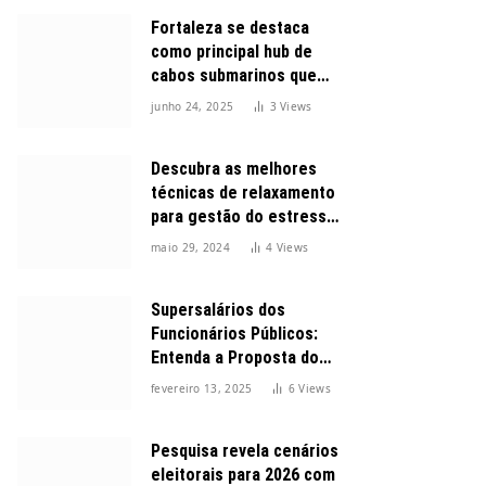
Fortaleza se destaca
como principal hub de
cabos submarinos que
conectam o Brasil ao
junho 24, 2025
3
Views
mundo
Descubra as melhores
técnicas de relaxamento
para gestão do estresse
durante o dia
maio 29, 2024
4
Views
Supersalários dos
Funcionários Públicos:
Entenda a Proposta do
Governo para Limitar
fevereiro 13, 2025
6
Views
Vencimentos em 2025
Pesquisa revela cenários
eleitorais para 2026 com