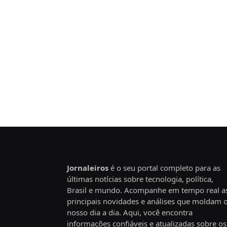
Jornaleiros
é o seu portal completo para as
últimas notícias sobre tecnologia, política,
Brasil e mundo. Acompanhe em tempo real a
principais novidades e análises que moldam 
nosso dia a dia. Aqui, você encontra
informações confiáveis e atualizadas sobre os