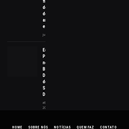
fiscalização
de obras e
do meio
ambiente
em Ilhabela
julho 19, 2024
Equilíbrio
Político
no
Brasil: O
Desafio
de
Superar
Divisões
abril 2,
2025
HOME
SOBRE NÓS
NOTÍCIAS
QUEM FAZ
CONTATO