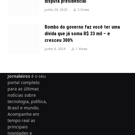
disputa presidencial
junho 24, 2025
2
Views
Rombo do governo faz você ter uma
dívida que já soma R$ 33 mil – e
cresceu 300%
junho 6, 2024
1
Views
Jornaleiros
é o seu
portal completo
para as últimas
notícias sobre
tecnologia, política,
Brasil e mundo.
Acompanhe em
tempo real as
principais
novidades e