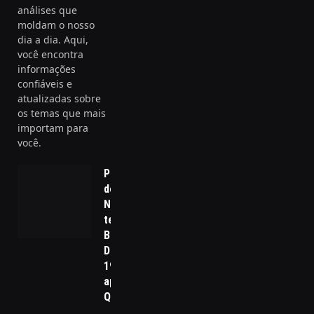
análises que
moldam o nosso
dia a dia. Aqui,
você encontra
informações
confiáveis e
atualizadas sobre
os temas que mais
importam para
você.
Prefeitura
de SP:
Nunes
tem 20%;
Boulos e
Datena,
19%,
aponta
Quaest