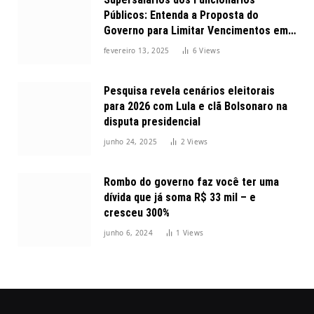
Públicos: Entenda a Proposta do
Governo para Limitar Vencimentos em
2025
fevereiro 13, 2025
6
Views
Pesquisa revela cenários eleitorais
para 2026 com Lula e clã Bolsonaro na
disputa presidencial
junho 24, 2025
2
Views
Rombo do governo faz você ter uma
dívida que já soma R$ 33 mil – e
cresceu 300%
junho 6, 2024
1
Views