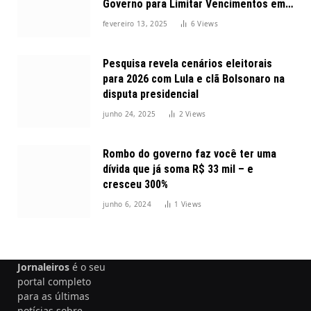
Governo para Limitar Vencimentos em
2025
fevereiro 13, 2025
6
Views
Pesquisa revela cenários eleitorais
para 2026 com Lula e clã Bolsonaro na
disputa presidencial
junho 24, 2025
2
Views
Rombo do governo faz você ter uma
dívida que já soma R$ 33 mil – e
cresceu 300%
junho 6, 2024
1
Views
Jornaleiros
é o seu
portal completo
para as últimas
notícias sobre