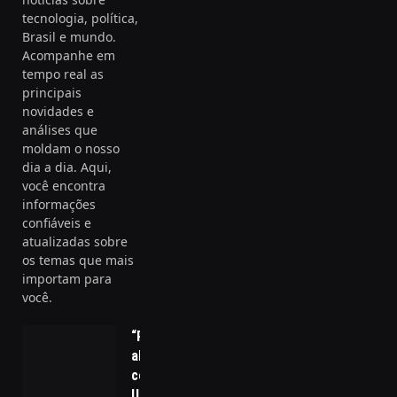
tecnologia, política,
Brasil e mundo.
Acompanhe em
tempo real as
principais
novidades e
análises que
moldam o nosso
dia a dia. Aqui,
você encontra
informações
confiáveis e
atualizadas sobre
os temas que mais
importam para
você.
“PT lança
aliança
com
União