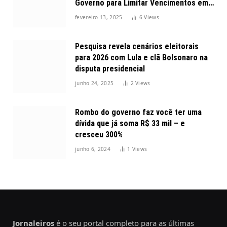
Governo para Limitar Vencimentos em
2025
fevereiro 13, 2025
6
Views
Pesquisa revela cenários eleitorais
para 2026 com Lula e clã Bolsonaro na
disputa presidencial
junho 24, 2025
2
Views
Rombo do governo faz você ter uma
dívida que já soma R$ 33 mil – e
cresceu 300%
junho 6, 2024
1
Views
Jornaleiros
é o seu portal completo para as últimas