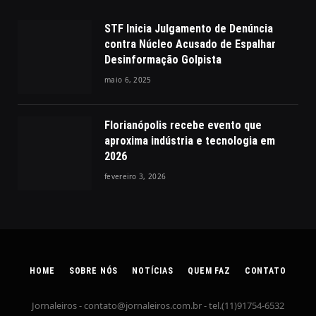
STF Inicia Julgamento de Denúncia
contra Núcleo Acusado de Espalhar
Desinformação Golpista
maio 6, 2025
Florianópolis recebe evento que
aproxima indústria e tecnologia em
2026
fevereiro 3, 2026
HOME
SOBRE NÓS
NOTÍCIAS
QUEM FAZ
CONTATO
Jornaleiros -
contato@jornaleiros.com.br
- tel.(11)91754-6532