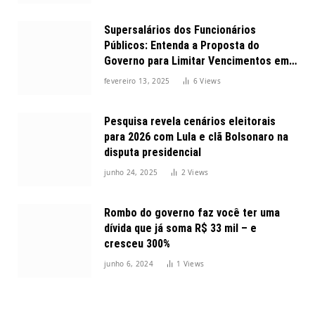
Supersalários dos Funcionários
Públicos: Entenda a Proposta do
Governo para Limitar Vencimentos em
2025
fevereiro 13, 2025
6
Views
Pesquisa revela cenários eleitorais
para 2026 com Lula e clã Bolsonaro na
disputa presidencial
junho 24, 2025
2
Views
Rombo do governo faz você ter uma
dívida que já soma R$ 33 mil – e
cresceu 300%
junho 6, 2024
1
Views