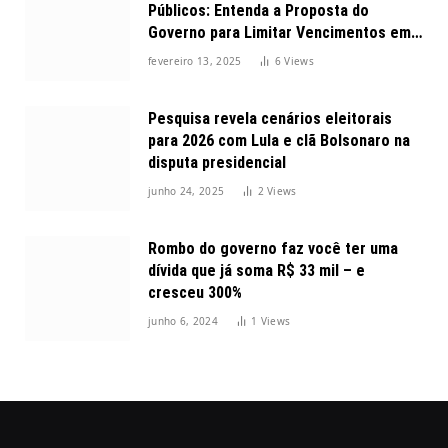
Públicos: Entenda a Proposta do
Governo para Limitar Vencimentos em
2025
fevereiro 13, 2025
6
Views
Pesquisa revela cenários eleitorais
para 2026 com Lula e clã Bolsonaro na
disputa presidencial
junho 24, 2025
2
Views
Rombo do governo faz você ter uma
dívida que já soma R$ 33 mil – e
cresceu 300%
junho 6, 2024
1
Views