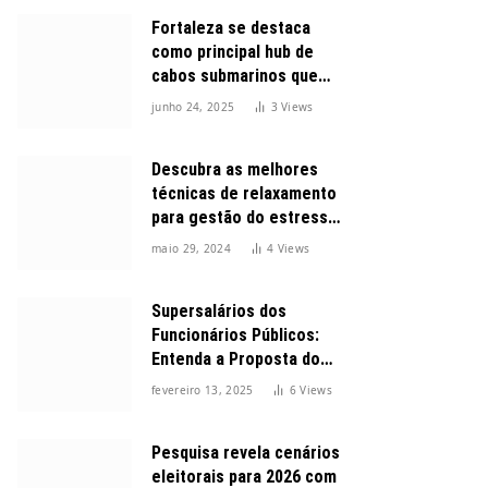
Fortaleza se destaca
como principal hub de
cabos submarinos que
conectam o Brasil ao
junho 24, 2025
3
Views
mundo
Descubra as melhores
técnicas de relaxamento
para gestão do estresse
durante o dia
maio 29, 2024
4
Views
Supersalários dos
Funcionários Públicos:
Entenda a Proposta do
Governo para Limitar
fevereiro 13, 2025
6
Views
Vencimentos em 2025
Pesquisa revela cenários
eleitorais para 2026 com