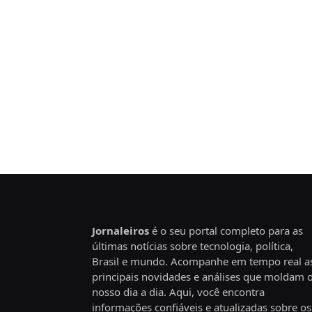
Jornaleiros
é o seu portal completo para as
últimas notícias sobre tecnologia, política,
Brasil e mundo. Acompanhe em tempo real a
principais novidades e análises que moldam 
nosso dia a dia. Aqui, você encontra
informações confiáveis e atualizadas sobre os