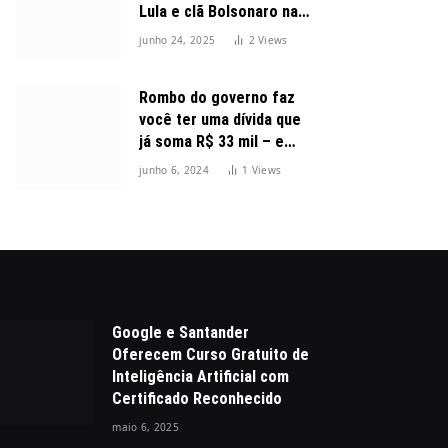
Lula e clã Bolsonaro na
disputa presidencial
junho 24, 2025
2
Views
Rombo do governo faz
você ter uma dívida que
já soma R$ 33 mil – e
cresceu 300%
junho 6, 2024
1
Views
Google e Santander
Oferecem Curso Gratuito de
Inteligência Artificial com
Certificado Reconhecido
maio 6, 2025